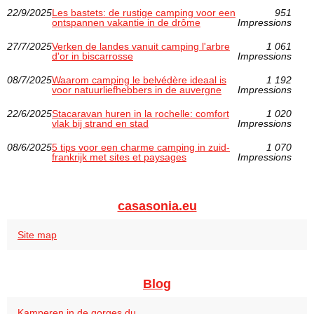
22/9/2025
Les bastets: de rustige camping voor een
951
ontspannen vakantie in de drôme
Impressions
27/7/2025
Verken de landes vanuit camping l'arbre
1 061
d'or in biscarrosse
Impressions
08/7/2025
Waarom camping le belvédère ideaal is
1 192
voor natuurliefhebbers in de auvergne
Impressions
22/6/2025
Stacaravan huren in la rochelle: comfort
1 020
vlak bij strand en stad
Impressions
08/6/2025
5 tips voor een charme camping in zuid-
1 070
frankrijk met sites et paysages
Impressions
casasonia.eu
Site map
Blog
Kamperen in de gorges du...