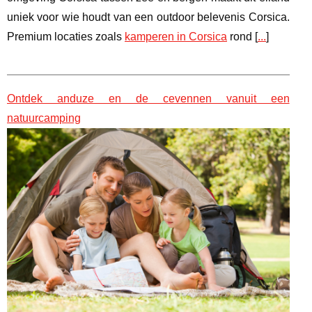
uniek voor wie houdt van een outdoor belevenis Corsica.
Premium locaties zoals
kamperen in Corsica
rond [
...
]
Ontdek anduze en de cevennen vanuit een
natuurcamping